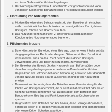
an dieser Stelle veröffentlichten Regelungen.
Der Nutzungsvertrag wird auf unbestimmte Zeit geschlossen und kann
von beiden Seiten ohne Einhaltung einer Frist jederzeit gekündigt werden.
2. Einräumung von Nutzungsrechten
Mit dem Erstellen eines Beitrags erteilst du dem Betreiber ein einfaches,
zeitlich und räumlich unbeschränktes und unentgeltliches Recht, deinen
Beitrag im Rahmen des Boards zu nutzen.
Das Nutzungsrecht nach Punkt 2, Unterpunkt a bleibt auch nach
Kündigung des Nutzungsvertrages bestehen.
3. Pflichten des Nutzers
Du erklärst mit der Erstellung eines Beitrags, dass er keine Inhalte enthält,
die gegen geltendes Recht oder die guten Sitten verstoßen. Du erklärst
insbesondere, dass du das Recht besitzt, die in deinen Beiträgen
verwendeten Links und Bilder zu setzen bzw. zu verwenden.
Der Betreiber des Boards übt das Hausrecht aus. Bei Verstößen gegen
diese Nutzungsbedingungen oder anderer im Board veröffentlichten
Regeln kann der Betreiber dich nach Abmahnung zeitweise oder dauerhaft
von der Nutzung dieses Boards ausschließen und dir ein Hausverbot
erteilen.
Du nimmst zur Kenntnis, dass der Betreiber keine Verantwortung für die
Inhalte von Beiträgen übernimmt, die er nicht selbst erstellt hat oder die er
nicht zur Kenntnis genommen hat. Du gestattest dem Betreiber, dein
Benutzerkonto, Beiträge und Funktionen jederzeit zu löschen oder zu
sperren.
Du gestattest dem Betreiber darüber hinaus, deine Beiträge abzuändern,
sofern sie gegen o. g. Regeln verstoßen oder geeignet sind, dem Betreiber
oder einem Dritten Schaden zuzufügen.