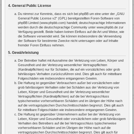
4. General Public License
Du nimmst zur Kenntnis, dass es sich bei phpBB um eine unter der „
GNU
General Public License v2
“ (GPL) bereitgestellten Foren-Software von
phpBB Limited (www.phpbb.com) handelt; deutschsprachige Informationen
werden durch die deutschsprachige Community unter www.phpbb.de zur
Verfügung gestellt. Beide haben keinen Einfluss auf die Art und Weise, wie
die Software verwendet wird. Sie können insbesondere die Verwendung
der Software für bestimmte Zwecke nicht untersagen oder auf Inhalte
fremder Foren Einfluss nehmen.
5. Gewährleistung
Der Betreiber haftet mit Ausnahme der Verletzung von Leben, Körper und
Gesundheit und der Verletzung wesentlicher Vertragspflichten
(Kardinalpflichten) nur für Schäden, die auf ein vorsätzliches oder grob
fahrlässiges Verhalten zurückzuführen sind. Dies gilt auch für mittelbare
Folgeschäden wie insbesondere entgangenen Gewinn.
Die Haftung ist gegenüber Verbrauchern außer bei vorsätzlichem oder
grob fahrlässigem Verhalten oder bei Schäden aus der Verletzung von
Leben, Körper und Gesundheit und der Verletzung wesentlicher
Vertragspflichten (Kardinalpflichten) auf die bei Vertragsschluss
typischerweise vorhersehbaren Schäden und im übrigen der Höhe nach
auf die vertragstypischen Durchschnittsschäden begrenzt. Dies gilt auch
für mittelbare Folgeschäden wie insbesondere entgangenen Gewinn.
Die Haftung ist gegenüber Unternehmern außer bei der Verletzung von
Leben, Körper und Gesundheit oder vorsätzlichem oder grob fahrlässigem
Verhalten des Betreibers auf die bei Vertragsschluss typischerweise
vorhersehbaren Schäden und im Übrigen der Höhe nach auf die
vertragstypischen Durchschnittsschäden begrenzt. Dies gilt auch für