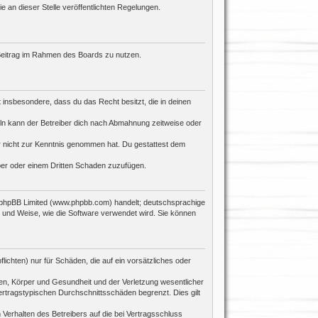
e an dieser Stelle veröffentlichten Regelungen.
n Beitrag im Rahmen des Boards zu nutzen.
st insbesondere, dass du das Recht besitzt, die in deinen
ln kann der Betreiber dich nach Abmahnung zeitweise oder
 er nicht zur Kenntnis genommen hat. Du gestattest dem
iber oder einem Dritten Schaden zuzufügen.
n phpBB Limited (www.phpbb.com) handelt; deutschsprachige
 und Weise, wie die Software verwendet wird. Sie können
ichten) nur für Schäden, die auf ein vorsätzliches oder
en, Körper und Gesundheit und der Verletzung wesentlicher
ertragstypischen Durchschnittsschäden begrenzt. Dies gilt
Verhalten des Betreibers auf die bei Vertragsschluss