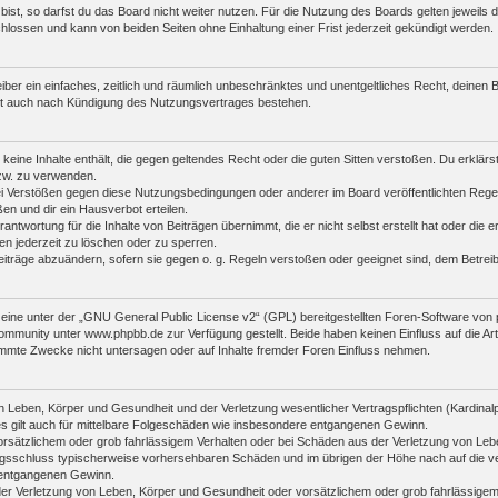
st, so darfst du das Board nicht weiter nutzen. Für die Nutzung des Boards gelten jeweils di
lossen und kann von beiden Seiten ohne Einhaltung einer Frist jederzeit gekündigt werden.
reiber ein einfaches, zeitlich und räumlich unbeschränktes und unentgeltliches Recht, deine
bt auch nach Kündigung des Nutzungsvertrages bestehen.
r keine Inhalte enthält, die gegen geltendes Recht oder die guten Sitten verstoßen. Du erklär
zw. zu verwenden.
i Verstößen gegen diese Nutzungsbedingungen oder anderer im Board veröffentlichten Rege
n und dir ein Hausverbot erteilen.
antwortung für die Inhalte von Beiträgen übernimmt, die er nicht selbst erstellt hat oder die
en jederzeit zu löschen oder zu sperren.
eiträge abzuändern, sofern sie gegen o. g. Regeln verstoßen oder geeignet sind, dem Betre
ine unter der „
GNU General Public License v2
“ (GPL) bereitgestellten Foren-Software vo
mmunity unter www.phpbb.de zur Verfügung gestellt. Beide haben keinen Einfluss auf die Art
mmte Zwecke nicht untersagen oder auf Inhalte fremder Foren Einfluss nehmen.
 Leben, Körper und Gesundheit und der Verletzung wesentlicher Vertragspflichten (Kardinalpfl
es gilt auch für mittelbare Folgeschäden wie insbesondere entgangenen Gewinn.
orsätzlichem oder grob fahrlässigem Verhalten oder bei Schäden aus der Verletzung von Leb
ertragsschluss typischerweise vorhersehbaren Schäden und im übrigen der Höhe nach auf die v
 entgangenen Gewinn.
er Verletzung von Leben, Körper und Gesundheit oder vorsätzlichem oder grob fahrlässigem 