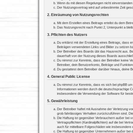
Wenn du mit diesen Regelungen nicht einverstanden bi
Der Nutzungsvertrag wird auf unbestimmte Zeit gesch
2. Einräumung von Nutzungsrechten
Mit dem Erstellen eines Beitrags erteilst du dem Bet
Das Nutzungsrecht nach Punkt 2, Unterpunkt a blei
3. Pflichten des Nutzers
Du erklärst mit der Erstellung eines Beitrags, dass e
Beiträgen verwendeten Links und Bilder zu setzen b
Der Betreiber des Boards übt das Hausrecht aus. Be
dauerhaft von der Nutzung dieses Boards ausschließe
Du nimmst zur Kenntnis, dass der Betreiber keine Ver
Betreiber, dein Benutzerkonto, Beiträge und Funktion
Du gestattest dem Betreiber darüber hinaus, deine B
4. General Public License
Du nimmst zur Kenntnis, dass es sich bei phpBB um e
Informationen werden durch die deutschsprachige Co
insbesondere die Verwendung der Software für besti
5. Gewährleistung
Der Betreiber haftet mit Ausnahme der Verletzung von
grob fahrlässiges Verhalten zurückzuführen sind. Di
Die Haftung ist gegenüber Verbrauchern außer bei v
Vertragspflichten (Kardinalpflichten) auf die bei V
auch für mittelbare Folgeschäden wie insbesondere
Die Haftung ist gegenüber Unternehmern außer bei d