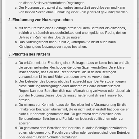
an dieser Stelle veröffentlichten Regelungen.
Der Nutzungsvertrag wird auf unbestimmte Zeit geschlossen und kann
von beiden Seiten ohne Einhaltung einer Frist jederzeit gekündigt werden.
2. Einräumung von Nutzungsrechten
Mit dem Erstellen eines Beitrags erteilst du dem Betreiber ein einfaches,
zeitlich und räumlich unbeschränktes und unentgeltliches Recht, deinen
Beitrag im Rahmen des Boards zu nutzen.
Das Nutzungsrecht nach Punkt 2, Unterpunkt a bleibt auch nach
Kündigung des Nutzungsvertrages bestehen.
3. Pflichten des Nutzers
Du erklärst mit der Erstellung eines Beitrags, dass er keine Inhalte enthält,
die gegen geltendes Recht oder die guten Sitten verstoßen. Du erklärst
insbesondere, dass du das Recht besitzt, die in deinen Beiträgen
verwendeten Links und Bilder zu setzen bzw. zu verwenden.
Der Betreiber des Boards übt das Hausrecht aus. Bei Verstößen gegen
diese Nutzungsbedingungen oder anderer im Board veröffentlichten
Regeln kann der Betreiber dich nach Abmahnung zeitweise oder dauerhaft
von der Nutzung dieses Boards ausschließen und dir ein Hausverbot
erteilen.
Du nimmst zur Kenntnis, dass der Betreiber keine Verantwortung für die
Inhalte von Beiträgen übernimmt, die er nicht selbst erstellt hat oder die er
nicht zur Kenntnis genommen hat. Du gestattest dem Betreiber, dein
Benutzerkonto, Beiträge und Funktionen jederzeit zu löschen oder zu
sperren.
Du gestattest dem Betreiber darüber hinaus, deine Beiträge abzuändern,
sofern sie gegen o. g. Regeln verstoßen oder geeignet sind, dem Betreiber
oder einem Dritten Schaden zuzufügen.