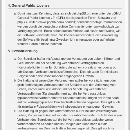
4. General Public License
Du nimmst zur Kenntnis, dass es sich bei phpBB um eine unter der „
GNU
General Public License v2
“ (GPL) bereitgestellten Foren-Software von
phpBB Limited (www.phpbb.com) handelt; deutschsprachige Informationen
werden durch die deutschsprachige Community unter www.phpbb.de zur
Verfügung gestellt. Beide haben keinen Einfluss auf die Art und Weise, wie
die Software verwendet wird. Sie können insbesondere die Verwendung
der Software für bestimmte Zwecke nicht untersagen oder auf Inhalte
fremder Foren Einfluss nehmen.
5. Gewährleistung
Der Betreiber haftet mit Ausnahme der Verletzung von Leben, Körper und
Gesundheit und der Verletzung wesentlicher Vertragspflichten
(Kardinalpflichten) nur für Schäden, die auf ein vorsätzliches oder grob
fahrlässiges Verhalten zurückzuführen sind. Dies gilt auch für mittelbare
Folgeschäden wie insbesondere entgangenen Gewinn.
Die Haftung ist gegenüber Verbrauchern außer bei vorsätzlichem oder
grob fahrlässigem Verhalten oder bei Schäden aus der Verletzung von
Leben, Körper und Gesundheit und der Verletzung wesentlicher
Vertragspflichten (Kardinalpflichten) auf die bei Vertragsschluss
typischerweise vorhersehbaren Schäden und im übrigen der Höhe nach
auf die vertragstypischen Durchschnittsschäden begrenzt. Dies gilt auch
für mittelbare Folgeschäden wie insbesondere entgangenen Gewinn.
Die Haftung ist gegenüber Unternehmern außer bei der Verletzung von
Leben, Körper und Gesundheit oder vorsätzlichem oder grob fahrlässigem
Verhalten des Betreibers auf die bei Vertragsschluss typischerweise
vorhersehbaren Schäden und im Übrigen der Höhe nach auf die
vertragstypischen Durchschnittsschäden begrenzt. Dies gilt auch für