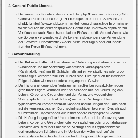
4. General Public License
Du nimmst zur Kenntnis, dass es sich bei phpBB um eine unter der „
GNU
General Public License v2
“ (GPL) bereitgestellten Foren-Software von
phpBB Limited (www.phpbb.com) handelt; deutschsprachige Informationen
werden durch die deutschsprachige Community unter www.phpbb.de zur
Verfügung gestellt. Beide haben keinen Einfluss auf die Art und Weise, wie
die Software verwendet wird. Sie können insbesondere die Verwendung
der Software für bestimmte Zwecke nicht untersagen oder auf Inhalte
fremder Foren Einfluss nehmen.
5. Gewährleistung
Der Betreiber haftet mit Ausnahme der Verletzung von Leben, Körper und
Gesundheit und der Verletzung wesentlicher Vertragspflichten
(Kardinalpflichten) nur für Schäden, die auf ein vorsätzliches oder grob
fahrlässiges Verhalten zurückzuführen sind. Dies gilt auch für mittelbare
Folgeschäden wie insbesondere entgangenen Gewinn.
Die Haftung ist gegenüber Verbrauchern außer bei vorsätzlichem oder
grob fahrlässigem Verhalten oder bei Schäden aus der Verletzung von
Leben, Körper und Gesundheit und der Verletzung wesentlicher
Vertragspflichten (Kardinalpflichten) auf die bei Vertragsschluss
typischerweise vorhersehbaren Schäden und im übrigen der Höhe nach
auf die vertragstypischen Durchschnittsschäden begrenzt. Dies gilt auch
für mittelbare Folgeschäden wie insbesondere entgangenen Gewinn.
Die Haftung ist gegenüber Unternehmern außer bei der Verletzung von
Leben, Körper und Gesundheit oder vorsätzlichem oder grob fahrlässigem
Verhalten des Betreibers auf die bei Vertragsschluss typischerweise
vorhersehbaren Schäden und im Übrigen der Höhe nach auf die
vertragstypischen Durchschnittsschäden begrenzt. Dies gilt auch für