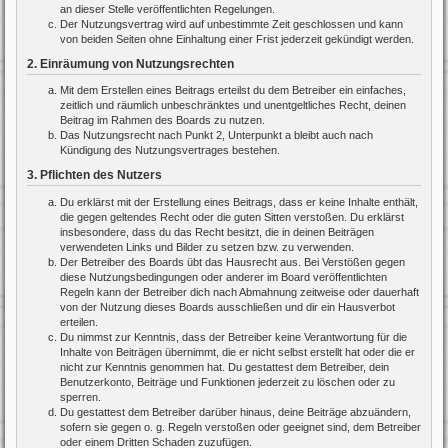
an dieser Stelle veröffentlichten Regelungen.
Der Nutzungsvertrag wird auf unbestimmte Zeit geschlossen und kann
von beiden Seiten ohne Einhaltung einer Frist jederzeit gekündigt werden.
2. Einräumung von Nutzungsrechten
Mit dem Erstellen eines Beitrags erteilst du dem Betreiber ein einfaches,
zeitlich und räumlich unbeschränktes und unentgeltliches Recht, deinen
Beitrag im Rahmen des Boards zu nutzen.
Das Nutzungsrecht nach Punkt 2, Unterpunkt a bleibt auch nach
Kündigung des Nutzungsvertrages bestehen.
3. Pflichten des Nutzers
Du erklärst mit der Erstellung eines Beitrags, dass er keine Inhalte enthält,
die gegen geltendes Recht oder die guten Sitten verstoßen. Du erklärst
insbesondere, dass du das Recht besitzt, die in deinen Beiträgen
verwendeten Links und Bilder zu setzen bzw. zu verwenden.
Der Betreiber des Boards übt das Hausrecht aus. Bei Verstößen gegen
diese Nutzungsbedingungen oder anderer im Board veröffentlichten
Regeln kann der Betreiber dich nach Abmahnung zeitweise oder dauerhaft
von der Nutzung dieses Boards ausschließen und dir ein Hausverbot
erteilen.
Du nimmst zur Kenntnis, dass der Betreiber keine Verantwortung für die
Inhalte von Beiträgen übernimmt, die er nicht selbst erstellt hat oder die er
nicht zur Kenntnis genommen hat. Du gestattest dem Betreiber, dein
Benutzerkonto, Beiträge und Funktionen jederzeit zu löschen oder zu
sperren.
Du gestattest dem Betreiber darüber hinaus, deine Beiträge abzuändern,
sofern sie gegen o. g. Regeln verstoßen oder geeignet sind, dem Betreiber
oder einem Dritten Schaden zuzufügen.